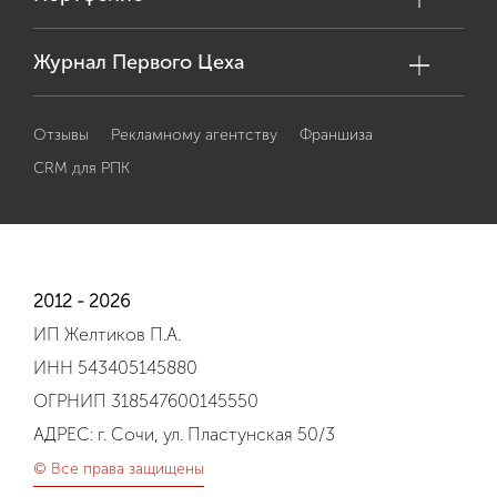
Журнал Первого Цеха
Отзывы
Рекламному агентству
Франшиза
CRM для РПК
2012 - 2026
ИП Желтиков П.А.
ИНН 543405145880
ОГРНИП 318547600145550
АДРЕС: г. Сочи, ул. Пластунская 50/3
© Все права защищены