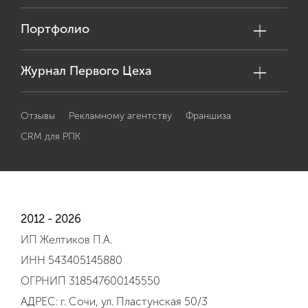
Портфолио
Журнал Первого Цеха
Отзывы
Рекламному агентству
Франшиза
CRM для РПК
2012 - 2026
ИП Желтиков П.А.
ИНН 543405145880
ОГРНИП 318547600145550
АДРЕС: г. Сочи, ул. Пластунская 50/3